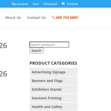
My account
Cart
Checkout
0 Items
About Us
Contact Us
085 733 0955
26
Search
for:
Search
PRODUCT CATEGORIES
26
Advertising Signage
Banners and Flags
Exhibition Stands
Garment Printing
Health and Safety