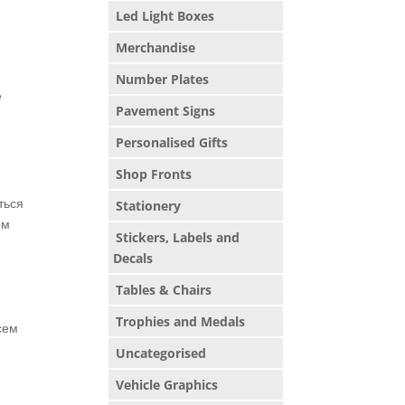
Led Light Boxes
Merchandise
Number Plates
е
Pavement Signs
Personalised Gifts
Shop Fronts
ться
Stationery
ом
Stickers, Labels and
Decals
Tables & Chairs
Trophies and Medals
сем
Uncategorised
Vehicle Graphics